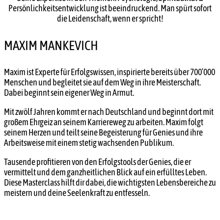
Persönlichkeitsentwicklung ist beeindruckend. Man spürt sofort
die Leidenschaft, wenn er spricht!
MAXIM MANKEVICH
Maxim ist Experte für Erfolgswissen, inspirierte bereits über 700’000
Menschen und begleitet sie auf dem Weg in ihre Meisterschaft.
Dabei beginnt sein eigener Weg in Armut.
Mit zwölf Jahren kommt er nach Deutschland und beginnt dort mit
großem Ehrgeiz an seinem Karriereweg zu arbeiten. Maxim folgt
seinem Herzen und teilt seine Begeisterung für Genies und ihre
Arbeitsweise mit einem stetig wachsenden Publikum.
Tausende profitieren von den Erfolgstools der Genies, die er
vermittelt und dem ganzheitlichen Blick auf ein erfülltes Leben.
Diese Masterclass hilft dir dabei, die wichtigsten Lebensbereiche zu
meistern und deine Seelenkraft zu entfesseln.